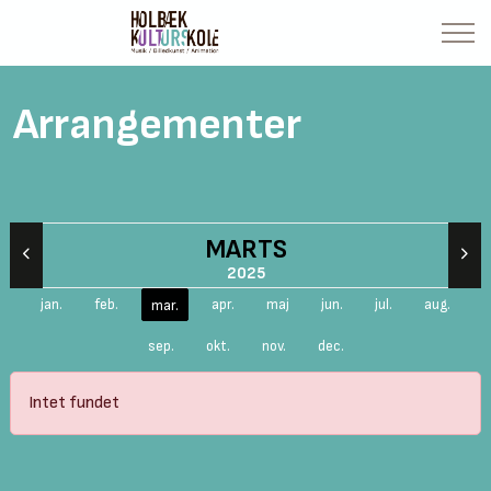
Arrangementer
MARTS
2025
jan.
feb.
apr.
maj
jun.
jul.
aug.
mar.
sep.
okt.
nov.
dec.
Intet fundet