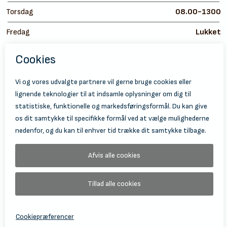
Torsdag
08.00-1300
Fredag
Lukket
https://
ht
© 2026 Holbæk Kulturskole
Tilgængelighedserklæring
Databeskyttelse
Information Om Behandling Af Personoplysninger