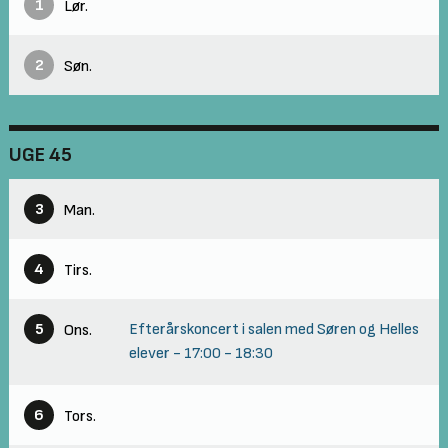
1
Lør.
2
Søn.
UGE 45
3
Man.
4
Tirs.
5
Efterårskoncert i salen med Søren og Helles
Ons.
elever
-
17:00
-
18:30
6
Tors.