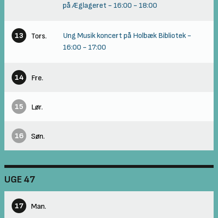
på Æglageret
-
16:00
-
18:00
13
Ung Musik koncert på Holbæk Bibliotek
-
Tors.
16:00
-
17:00
14
Fre.
15
Lør.
16
Søn.
UGE 47
17
Man.