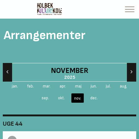
Arrangementer
NOVEMBER
2025
jan.
feb.
mar.
apr.
maj
jun.
jul.
aug.
sep.
okt.
dec.
nov.
UGE 44