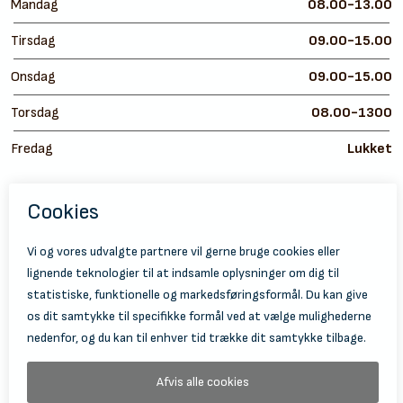
Mandag
08.00-13.00
Tirsdag
09.00-15.00
Onsdag
09.00-15.00
Torsdag
08.00-1300
Fredag
Lukket
https://
ht
© 2026 Holbæk Kulturskole
Tilgængelighedserklæring
Databeskyttelse