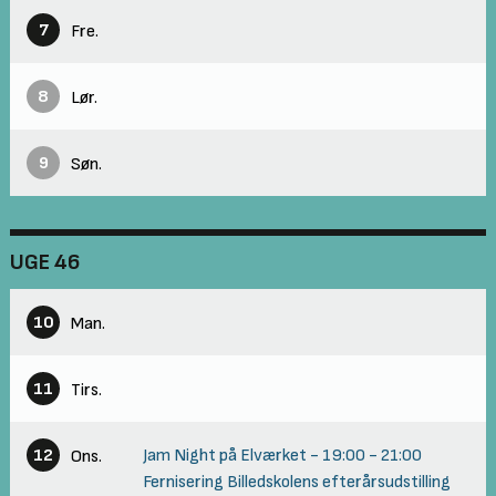
7
Fre.
8
Lør.
9
Søn.
UGE 46
10
Man.
11
Tirs.
12
Jam Night på Elværket
-
19:00
-
21:00
Ons.
Fernisering Billedskolens efterårsudstilling