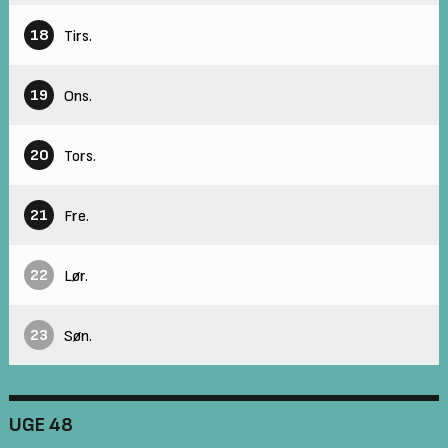
18
Tirs.
19
Ons.
20
Tors.
21
Fre.
22
Lør.
23
Søn.
UGE 48