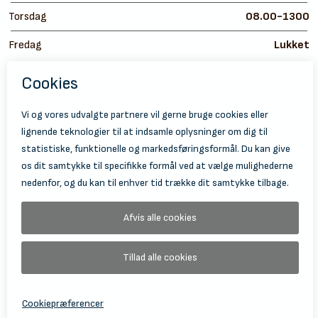
Torsdag
08.00-1300
Fredag
Lukket
https://
ht
© 2026 Holbæk Kulturskole
Tilgængelighedserklæring
Databeskyttelse
Information Om Behandling Af Personoplysninger