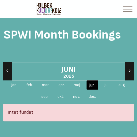
SPWI Month Bookings
JUNI
2025
jan.
feb.
mar.
apr.
maj
jul.
aug.
jun.
sep.
okt.
nov.
dec.
Intet fundet