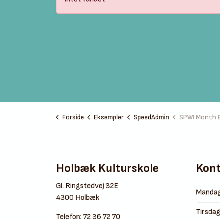
Forside
Eksempler
SpeedAdmin
SPWI Month 
Holbæk Kulturskole
Kont
Gl. Ringstedvej 32E
Manda
4300 Holbæk
Tirsda
Telefon:
72 36 72 70