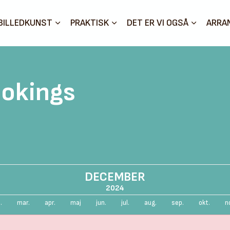
BILLEDKUNST
PRAKTISK
DET ER VI OGSÅ
ARRA
okings
DECEMBER
2024
.
mar.
apr.
maj
jun.
jul.
aug.
sep.
okt.
n