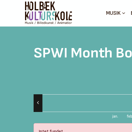
MUSIK
SPWI Month Bo
jan.
feb
Intet fundet