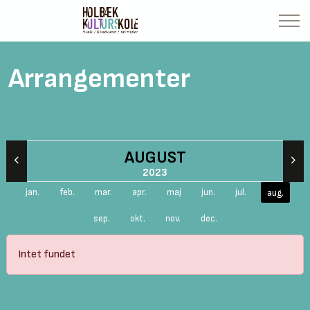
Arrangementer
AUGUST
2023
jan.
feb.
mar.
apr.
maj
jun.
jul.
aug.
sep.
okt.
nov.
dec.
Intet fundet