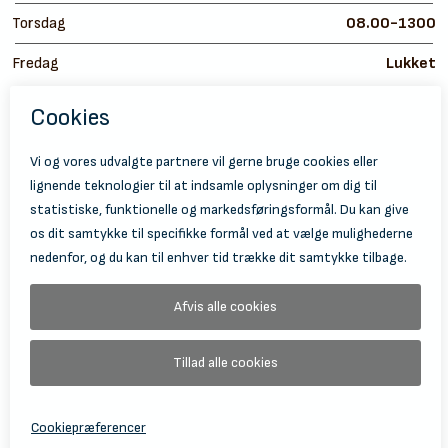
Torsdag
08.00-1300
Fredag
Lukket
https://
ht
© 2026 Holbæk Kulturskole
Tilgængelighedserklæring
Databeskyttelse
Information Om Behandling Af Personoplysninger