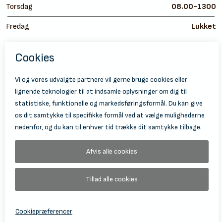
Torsdag
08.00-1300
Fredag
Lukket
https://
ht
© 2026 Holbæk Kulturskole
Tilgængelighedserklæring
Databeskyttelse
Information Om Behandling Af Personoplysninger