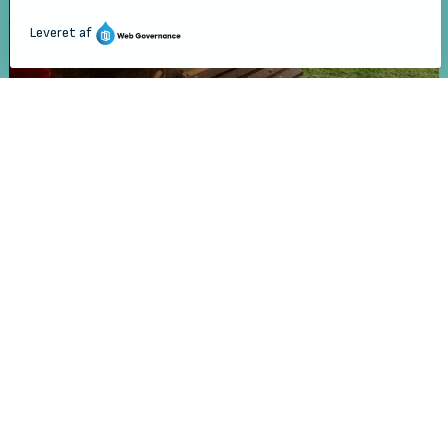
Familierytmik 3 - 5 årige
Kunstkarrusel 2.-4. klasse