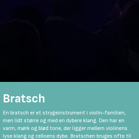
Bratsch
En bratsch er et strygeinstrument i violin-familien,
men lidt større og med en dybere klang. Den har en
varm, mørk og blød tone, der ligger mellem violinens
lyse klang og celloens dybe.
Bratschen bruges ofte til