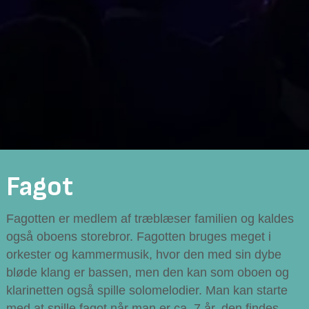
Fagot
Fagotten er medlem af træblæser familien og kaldes
også oboens storebror. Fagotten bruges meget i
orkester og kammermusik, hvor den med sin dybe
bløde klang er bassen, men den kan som oboen og
klarinetten også spille solomelodier. Man kan starte
med at spille fagot når man er ca. 7 år, den findes