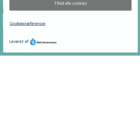
Forside
Musik
Undervisningstilbud
Holbæk Kulturskole
Gl. Ringstedvej 32E
4300 Holbæk
Telefon:
72 36 72 70
E-mail:
kulturskolen@holb.dk