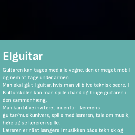
Elguitar
Guitaren kan tages med alle vegne, den er meget mobil
og nem at tage under armen.
Man skal gå til guitar, hvis man vil blive teknisk bedre. I
Kulturskolen kan man spille i band og bruge guitaren i
den sammenhæng.
Man kan blive inviteret indenfor i lærerens
guitar/musikunivers, spille med læreren, tale om musik,
høre og se læreren spille.
Læreren er nået længere i musikken både teknisk og