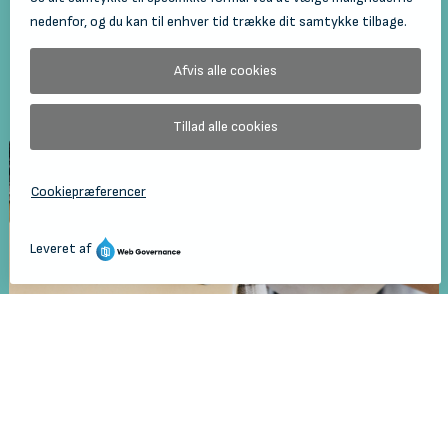
Lærere
Christian Bluhme Hansen
Martine Madsen
Søren Nielsen