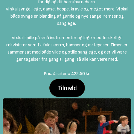
for dig og dit barn/barnebarn.
Vi skal synge, lege, danse, hoppe, kravle og meget mere. Vi skal
både synge en blanding af gamle og nye sange, remser og
sanglege.
Vi skal spille på små instrumenter og lege med forskellige
rekvisitter som fx faldskærm, bamser og ærteposer. Timen er
sammensat med både vilde og stille sanglege, og der vil være
gentagelser fra gang til gang, så alle kan være med.
Pris: 4 rater á 422,50 kr.
Tilmeld