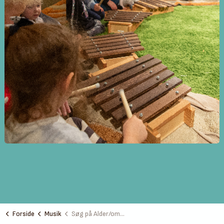
Forside
Musik
Søg på Alder/område