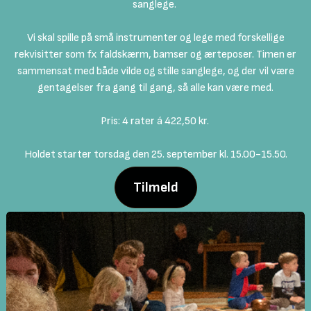
sanglege.
Vi skal spille på små instrumenter og lege med forskellige
rekvisitter som fx faldskærm, bamser og ærteposer. Timen er
sammensat med både vilde og stille sanglege, og der vil være
gentagelser fra gang til gang, så alle kan være med.
Pris: 4 rater á 422,50 kr.
Holdet starter torsdag den 25. september kl. 15.00-15.50.
Tilmeld