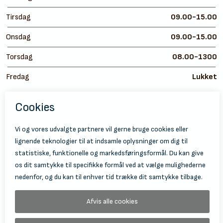
Tirsdag
09.00-15.00
Onsdag
09.00-15.00
Torsdag
08.00-1300
Fredag
Lukket
https://
ht
© 2026 Holbæk Kulturskole
Tilgængelighedserklæring
Databeskyttelse
Information Om Behandling Af Personoplysninger