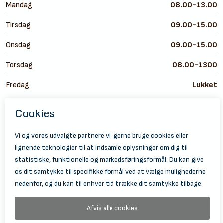
Mandag
08.00-13.00
Tirsdag
09.00-15.00
Onsdag
09.00-15.00
Torsdag
08.00-1300
Fredag
Lukket
https://
ht
© 2026 Holbæk Kulturskole
Tilgængelighedserklæring
Databeskyttelse