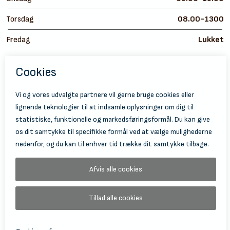
Torsdag
08.00-1300
Fredag
Lukket
https://
ht
© 2026 Holbæk Kulturskole
Tilgængelighedserklæring
Databeskyttelse
Information Om Behandling Af Personoplysninger