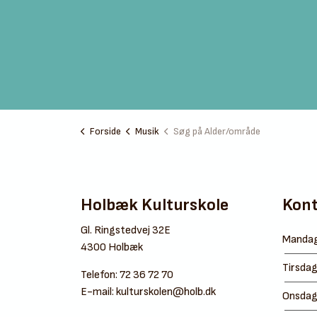
Forside
Musik
Søg på Alder/område
Holbæk Kulturskole
Kont
Gl. Ringstedvej 32E
Manda
4300 Holbæk
Tirsda
Telefon:
72 36 72 70
E-mail:
kulturskolen@holb.dk
Onsda