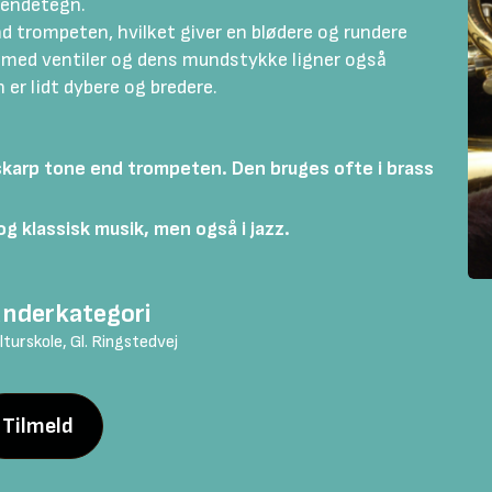
endetegn.
 trompeten, hvilket giver en blødere og rundere
 med ventiler og dens mundstykke l
igner også
er lidt dybere og bredere.
 skarp tone end trompeten.
Den bruges ofte i brass
g klassisk musik, men også i jazz.
nderkategori
turskole, Gl. Ringstedvej
Tilmeld