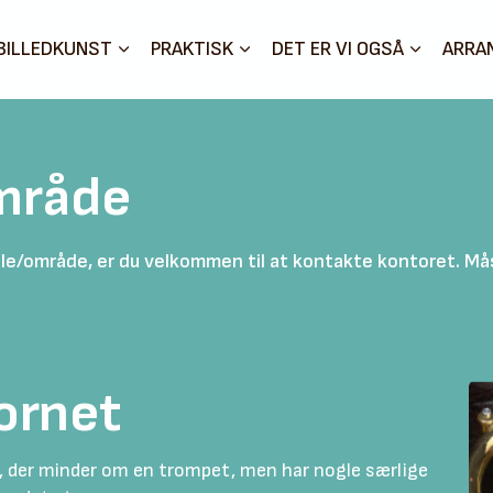
BILLEDKUNST
PRAKTISK
DET ER VI OGSÅ
ARRA
mråde
e/område, er du velkommen til at kontakte kontoret. Måske
ornet
 der minder om en trompet, men har nogle særlige