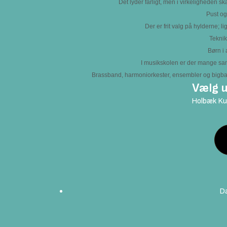
Det lyder farligt, men i virkeligheden ska
Pust og
Der er frit valg på hylderne; l
Tekni
Børn i 
I musikskolen er der mange s
Brassband, harmoniorkester, ensembler og bigband
Vælg u
Holbæk Kul
Da