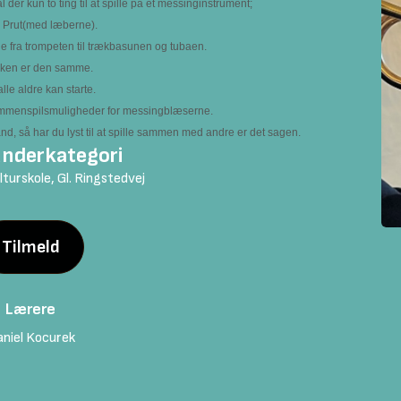
l der kun to ting til at spille på et messinginstrument;
 Prut(med læberne).
ige fra trompeten til trækbasunen og tubaen.
kken er den samme.
alle aldre kan starte.
ammenspilsmuligheder for messingblæserne.
, så har du lyst til at spille sammen med andre er det sagen.
nderkategori
turskole, Gl. Ringstedvej
Tilmeld
Lærere
niel Kocurek