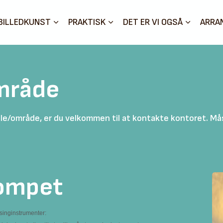
BILLEDKUNST
PRAKTISK
DET ER VI OGSÅ
ARRA
mråde
e/område, er du velkommen til at kontakte kontoret. Måske
ompet
inginstrumenter: