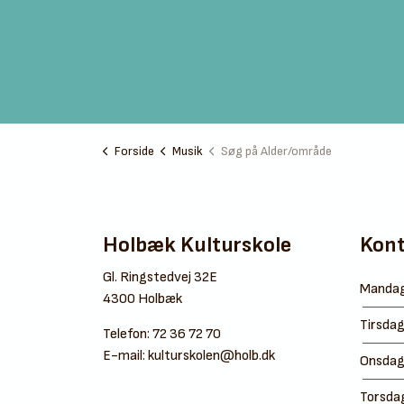
Forside
Musik
Søg på Alder/område
Holbæk Kulturskole
Kont
Gl. Ringstedvej 32E
Manda
4300 Holbæk
Tirsda
Telefon:
72 36 72 70
E-mail:
kulturskolen@holb.dk
Onsda
Torsda