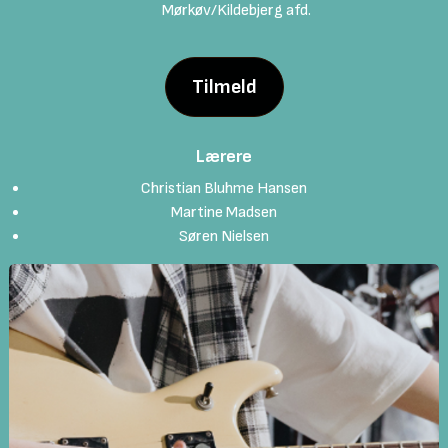
Mørkøv/Kildebjerg afd.
Tilmeld
Lærere
Christian Bluhme Hansen
Martine Madsen
Søren Nielsen