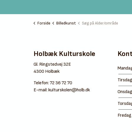
Forside
Billedkunst
Søg på Alder/område
Holbæk Kulturskole
Kont
Gl. Ringstedvej 32E
Manda
4300 Holbæk
Tirsda
Telefon:
72 36 72 70
E-mail:
kulturskolen@holb.dk
Onsda
Torsda
Fredag