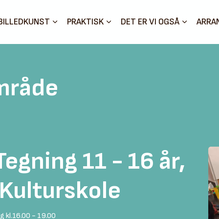
BILLEDKUNST
PRAKTISK
DET ER VI OGSÅ
ARRA
mråde
egning 11 - 16 år,
Kulturskole
g kl.16.00 - 19.00