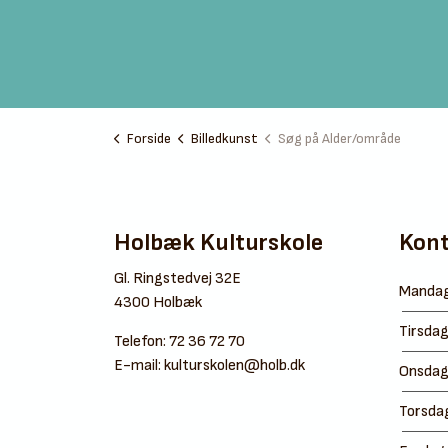
Forside
Billedkunst
Søg på Alder/område
Holbæk Kulturskole
Kont
Gl. Ringstedvej 32E
Manda
4300 Holbæk
Tirsda
Telefon:
72 36 72 70
E-mail:
kulturskolen@holb.dk
Onsda
Torsda