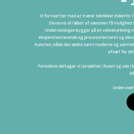
- 
Vi fortsætter med at træne teknikker indenfor t
Eleverne vil i løbet af sæsonen få mulighed f
Undervisningen bygger på en vekselvirkning m
eksperimenterende og procesorienteret og eleve
Kunsten, både den ældre samt moderne og samtidsku
afsæt for det
Periodevis deltager vi i projekter i huset og ude i
bi
Underviser