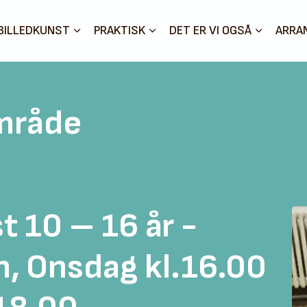
BILLEDKUNST
PRAKTISK
DET ER VI OGSÅ
ARRA
mråde
t 10 – 16 år -
, Onsdag kl.16.00