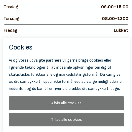
Onsdag
09.00-15.00
Torsdag
08.00-1300
Fredag
Lukket
https://
ht
© 2026 Holbæk Kulturskole
Tilgængelighedserklæring
Databeskyttelse
Information Om Behandling Af Personoplysninger