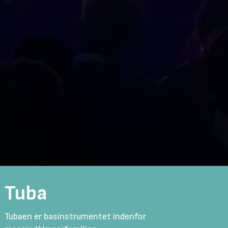
Tuba
Tubaen er basinstrumentet indenfor