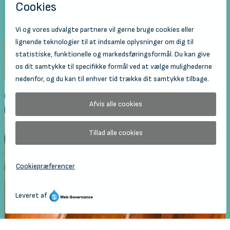
Lærere
Benjamin Gower-Poole