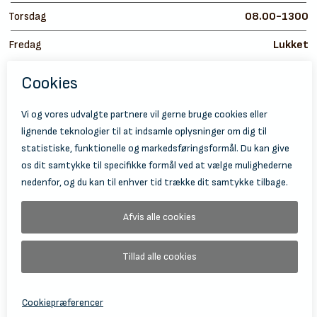
Torsdag
08.00-1300
Fredag
Lukket
https://
ht
© 2026 Holbæk Kulturskole
Tilgængelighedserklæring
Databeskyttelse
Information Om Behandling Af Personoplysninger