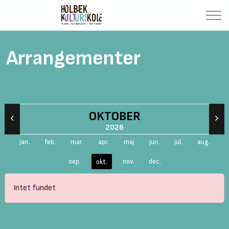
Arrangementer
OKTOBER
2026
jan.
feb.
mar.
apr.
maj
jun.
jul.
aug.
sep.
nov.
dec.
okt.
Intet fundet