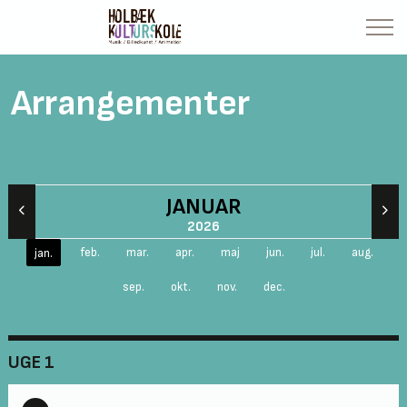
Arrangementer
JANUAR
2026
feb.
mar.
apr.
maj
jun.
jul.
aug.
jan.
sep.
okt.
nov.
dec.
UGE 1