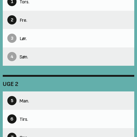
1
Tors.
2
Fre.
3
Lør.
4
Søn.
UGE 2
5
Man.
6
Tirs.