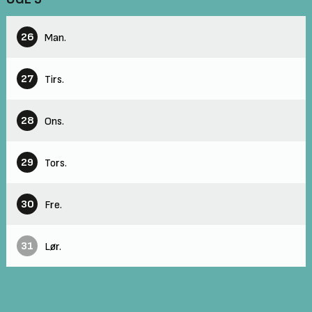
26
Man.
27
Tirs.
28
Ons.
29
Tors.
30
Fre.
31
Lør.