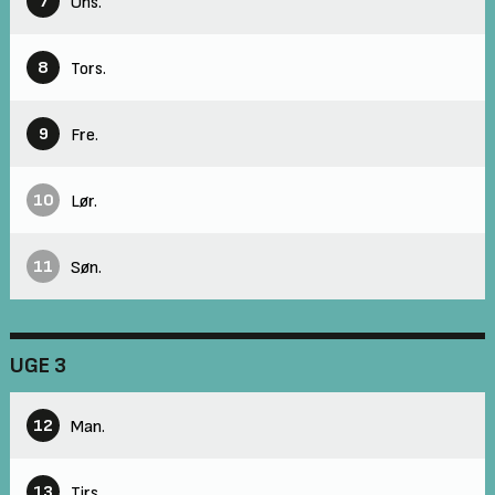
7
Ons.
8
Tors.
9
Fre.
10
Lør.
11
Søn.
UGE 3
12
Man.
13
Tirs.