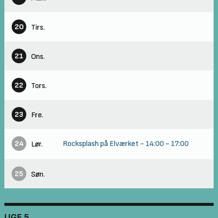
20
Tirs.
21
Ons.
22
Tors.
23
Fre.
24
Rocksplash på Elværket
-
14:00
-
17:00
Lør.
25
Søn.
UGE 5