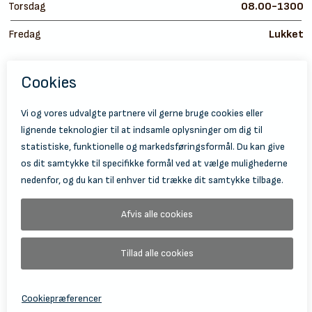
Torsdag
08.00-1300
Fredag
Lukket
https://
ht
© 2026 Holbæk Kulturskole
Tilgængelighedserklæring
Databeskyttelse
Information Om Behandling Af Personoplysninger