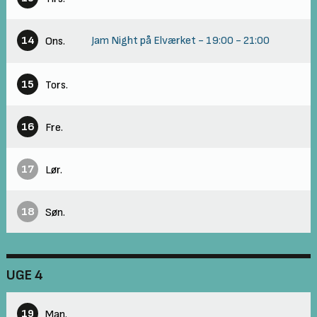
14
Jam Night på Elværket
-
19:00
-
21:00
Ons.
15
Tors.
16
Fre.
17
Lør.
18
Søn.
UGE 4
19
Man.