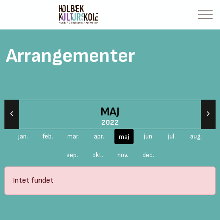
Arrangementer
MAJ
2022
jan.
feb.
mar.
apr.
jun.
jul.
aug.
maj
sep.
okt.
nov.
dec.
Intet fundet