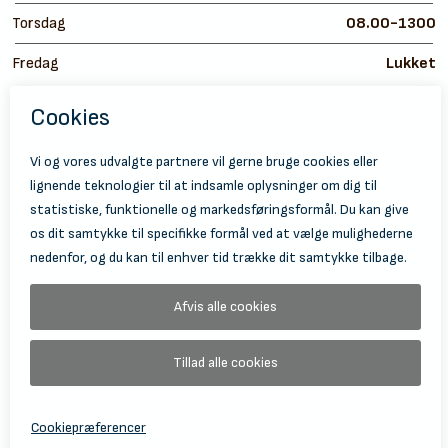
Torsdag
08.00-1300
Fredag
Lukket
https://
ht
© 2026 Holbæk Kulturskole
Tilgængelighedserklæring
Databeskyttelse
Information Om Behandling Af Personoplysninger