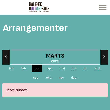
Arrangementer
MARTS
2022
jan.
feb.
apr.
maj
jun.
jul.
aug.
mar.
sep.
okt.
nov.
dec.
Intet fundet