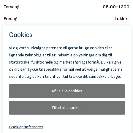
Torsdag
08.00-1300
Fredag
Lukket
https://
ht
© 2026 Holbæk Kulturskole
Tilgængelighedserklæring
Databeskyttelse
Information Om Behandling Af Personoplysninger